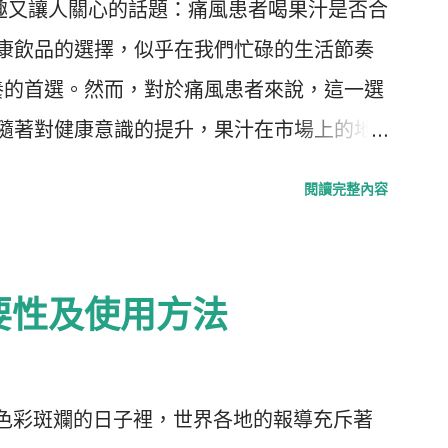
一個有趣又讓人關心的話題：痛風患者喝果汁是否合
開始有了更深的懷疑，專家指出，他的行為遠
為健康飲品的選擇，似乎在我們忙碌的生活節奏
種深層的病態心理。 社會的陰影 整個高雄
養的首選。然而，對於痛風患者來說，這一選
之中，居民的心情變得緊繃而不安。警方正在
 隨著對健康意識的提升，果汁在市場上的地
求還給受害者和她們的家屬一個公道，而這起
是水果做的，它們就一定是健康的。然而，營
閱讀完整內容
為一個深刻的社會警鐘，再次提醒大家，面對
佳的選擇應該是直接享用整顆水果，而非榨汁
覺。 未來的調查 高雄的這一天，成了人們
分，特別是 果糖 ，正是引發痛風的主要元
人們不得不深思生命的脆弱與人性的陰暗。未
造成 尿酸 升高，從而加重痛風症狀。 加工
要性及使用方法
會揭露出什麼樣的光景，這一切仍然等待著那
售的果汁是經過加工的，假設你選擇的是真
 ```
微量的天然果汁，還可能添加了不少的化學成
是在提升口感的同時，增加了不必要的健康負
在這個色彩斑斕的日子裡，世界各地的報導充斥著