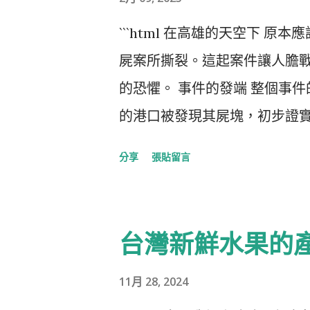
```html 在高雄的天空下 
屍案所撕裂。這起案件讓人膽
的恐懼。 事件的發端 整個事
的港口被發現其屍塊，初步證
停放地點。此婦人的兒子在未
分享
張貼留言
查揭開了這段骇人的黑暗故事
曾多次將裝有屍塊的垃圾袋帶到港
深入調查 隨後的調查更加深入
台灣新鮮水果的
殺人 ，且至少還有兩名婦女，
被驗出。專案小組在前鎮河持續
11月 28, 2024
骸的身份仍待進一步鑑定。眼