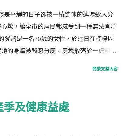
原本應該是平靜的日子卻被一樁驚悚的連環殺人分
戰心驚，讓全市的居民都感受到一種無法言喻
件的發端是一名70歲的女性，於近日在楠梓區
實她的身體被殘忍分屍，屍塊散落於一處船舶
能與母親聯繫之後，立即報警，隨之而來的調
閱讀完整內容
。警方在調查中，逮捕了張姓嫌犯，並發現其
口，證實了其涉及整起案件的嫌疑。🕵️‍♂️
，警方不僅確認了已逮捕的張男還涉嫌 連續
產季及健康益處
分別來自左營和張姓大嫂的血跡也在其住處
打撈，意外地又找到了10多塊殘骸，這些殘
看著案件的規模逐漸擴大令人不寒而慄，社會