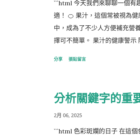
```html 今天我們來聊聊
對於這位張姓老翁的病態人格
適！ 🍊 果汁，這個常被視
不止單純的凶殺，似乎隱藏著某
中，成為了不少人方便補充營
市彷彿被這些事件籠罩在陰影
擇可不簡單。 果汁的健康警示
全力檢驗每一寸蛛絲馬跡，力
位急速上升，許多人認為只要
分享
張貼留言
分屍案的淒慘與殘忍，也將成
養師卻發出警告：痛風患者最
社會的黑暗面，時刻都要保持警
後的果汁。這是因為果汁中的糖
心中揮之不去的驚悚記憶，讓
兇之一。果糖的攝入過多，可能
分析關鍵字的重
來的調查將如何進展、真相又
果汁的隱患 不僅如此，很多市
些勇敢追求正義的人來解開答案。💔
空包裝的果汁，裡面可能只有
2月 06, 2025
分，如甜味劑和香料，這些都
```html 色彩斑斕的日子 