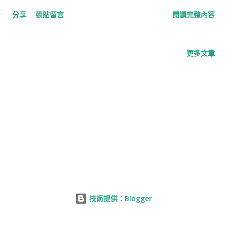
雖然iPhone 15 Pro已經發佈了四個月，但搭載的A17 Pro仍然是
分享
張貼留言
閱讀完整內容
獨家，可見蘋果在台積電中的地位。 另外，知名創投家Sam
Altman也前往韓國，將會見三星、海力士等晶片廠，這讓人好奇
他是去尋求合作還是其他原因。 同時，台積電還計劃在日本熊本
更多文章
建立第二座晶圓廠，並且引進豐田汽車入股。專家表示，這對於
日本汽車產業來說具有關鍵意義，可以提升其國際競爭力。 而在
CPU方面，Intel傳出將交由台積電2nm代工，而蘋果也是其中的
主要客戶之一。這是因為蘋果一直是台積電的獨家客戶，因此他
們已經為下一代iPhone預留了一部分2nm產能。 最後，台積電還
計劃在德國成立歐洲子公司，中華電信也紧随其后，加速全球布
局，并将于2024年上半年在德国设立子公司，以扩大其在国际业
务方面的影响力。 在這些新聞中我們可以看到，半導體在汽車產
業中的地位越來越重要，而台積電作為半導體的龍頭企業，一直
在不斷尋求新的合作機會和拓展市場，這將對台灣的電動車供應
技術提供：Blogger
鏈帶來許多機會。 最後，台積電的限定乖乖也引起了關注，每年
他們都會推出綠色金順乖乖，這已經成為台灣人的文化符號之